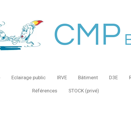
CMP
B
e
Eclairage public
IRVE
Bâtiment
D3E
Références
STOCK (privé)